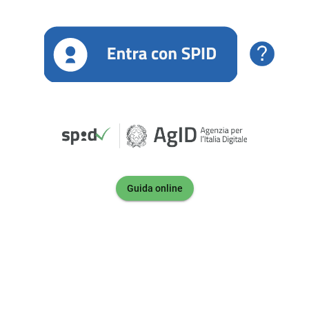
Guida online
ormazioni su SPID:
Cos'è SPID
ià in possesso di un'identità digitale, accedi con
nziali del tuo gestore.
ai ancora un'identità digitale, richiedila ad uno
ori:
Come attivare SPID